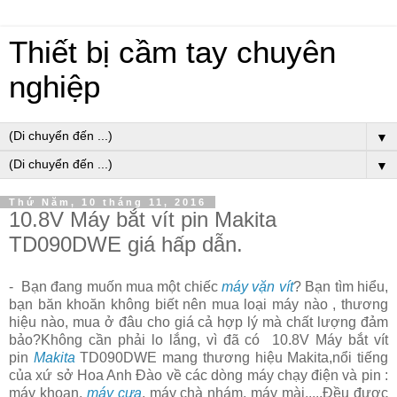
Thiết bị cầm tay chuyên
nghiệp
▼
▼
Thứ Năm, 10 tháng 11, 2016
10.8V Máy bắt vít pin Makita
TD090DWE giá hấp dẫn.
-
Bạn đang muốn mua một chiếc
máy vặn vít
? Bạn tìm hiểu,
bạn băn khoăn không biết nên mua loại máy
nào
, thương
hiệu nào, mua ở đâu cho giá cả hợp lý mà chất lượng đảm
bảo?Không cần phải lo lắng, vì đã có
10.8V Máy bắt vít
pin
Makita
TD090DWE mang thương hiệu Makita,nổi tiếng
của xứ sở Hoa Anh Đào về các dòng máy chạy điện và pin :
máy khoan,
máy cưa
, máy chà nhám, máy mài.....Đều được