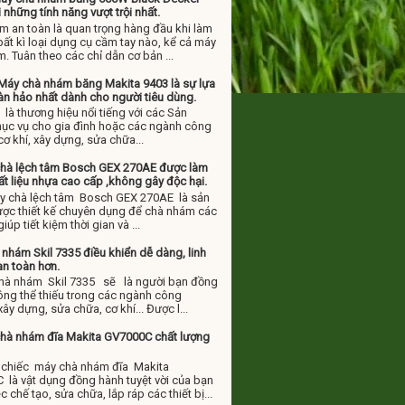
 những tính năng vượt trội nhất.
m an toàn là quan trọng hàng đầu khi làm
 bất kì loại dụng cụ cầm tay nào, kể cả máy
. Tuân theo các chỉ dẫn cơ bản ...
y chà nhám băng Makita 9403 là sự lựa
àn hảo nhất dành cho người tiêu dùng.
là thương hiệu nổi tiếng với các Sản
ục vụ cho gia đình hoặc các ngành công
cơ khí, xây dựng, sửa chữa...
chà lệch tâm Bosch GEX 270AE được làm
t liệu nhựa cao cấp ,không gây độc hại.
y chà lệch tâm Bosch GEX 270AE là sản
ợc thiết kế chuyên dụng để chà nhám các
 giúp tiết kiệm thời gian và ...
nhám Skil 7335 điều khiển dễ dàng, linh
an toàn hơn.
hà nhám Skil 7335 sẽ là người bạn đồng
ng thể thiếu trong các ngành công
xây dựng, sửa chữa, cơ khí... Được l...
chà nhám đĩa Makita GV7000C chất lượng
ể chiếc máy chà nhám đĩa Makita
là vật dụng đồng hành tuyệt vời của bạn
c chế tạo, sửa chữa, lắp ráp các thiết bị...