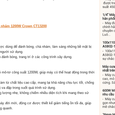
được tr
suất 450
1/4" Má
hân phối
- Máy đ
à nhám
1200W Crown CT13200
chính hã
chuyền c
Luô...
100x11
ASB02-
c dùng để đánh bóng, chà nhám, làm sáng những bề mặt bị
- 100x
 người sử dụng.
ASB02-1
âu đánh bóng, trang trí ở các công trình xây dựng.
sự chắc 
Máy cưa
nhất trên
mô-tơ công suất 1200W, giúp máy có thể hoạt động trong thời
- Máy c
cao, mô 
 từ chất liệu cao cấp, mang lại khả năng chịu lực tốt, chống
cứng. Sả
ị va đập trong suốt quá trình sử dụng.
600W Má
g lượng nhẹ, không chiếm nhiều diện tích khi mang theo sử
nhu cầu
- Máy cư
gọn như
 đời mới, động cơ được thiết kế giảm tiếng ồn tối đa, giúp
mẽ chắc 
g quanh.
76mm Má