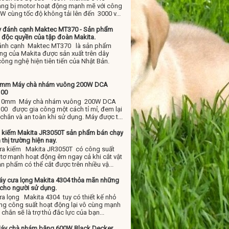
ang bị motor hoạt động mạnh mẽ với công
W cùng tốc độ không tải lên đến 3000 v...
y đánh cạnh Maktec MT370 - Sản phẩm
 độc quyền của tập đoàn Makita.
ánh cạnh Maktec MT370 là sản phẩm
ng của Makita được sản xuất trên dây
ông nghệ hiện tiên tiến của Nhật Bản.
0mm Máy chà nhám vuông 200W DCA
100
110mm Máy chà nhám vuông 200W DCA
00 được gia công một cách tỉ mỉ, đem lại
chắn và an toàn khi sử dụng. Máy được t...
 kiếm Makita JR3050T sản phẩm bán chạy
 thị trường hiện nay.
ưa kiếm Makita JR3050T có công suất
tơ mạnh hoạt động êm ngay cả khi cắt vật
n phẩm có thể cắt được trên nhiều vậ...
y cưa lọng Makita 4304 thỏa mãn những
 cho người sử dụng.
a lọng Makita 4304 tuy có thiết kế nhỏ
ng công suất hoạt động lại vô cùng mạnh
chắn sẽ là trợ thủ đắc lực của bạn...
y chà nhám băng 600W Black Decker