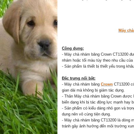
Máy ch
Công dụng:
- Máy chà nhám băng Crown CT13200 đượ
nhám hoặc tối màu tùy theo nhu cầu của
- Sản phẩm là thiết bị thiết yếu trong kh
Đặc trưng nổi bật:
- Máy chà nhám băng
Crown
CT13200 có 
gian dài mà không bị giảm tác dụng.
- Thân Máy chà nhám băng Crown được làm
biến dạng khi bị tác động lực mạnh hay b
- Sản phẩm có kiểu dáng nhỏ gọn và trọn
dụng nên vô cùng tiện dụng.
- Máy chà nhám băng CT13200 là dòng máy
tránh gây ảnh hưởng đến môi trường xun