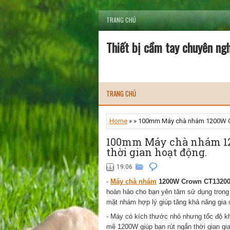
TRANG CHỦ
Thiết bị cầm tay chuyên ng
TRANG CHỦ
Home
» » 100mm Máy chà nhám 1200W Cro
100mm Máy chà nhám 12
thời gian hoạt động.
19:06
-
Máy chà nhám
1200W Crown CT1320
hoàn hảo cho bạn yên tâm sử dụng trong 
mặt nhám hợp lý giúp tăng khả năng gia c
- Máy có kích thước nhỏ nhưng tốc độ kh
mẽ 1200W giúp bạn rút ngắn thời gian gia