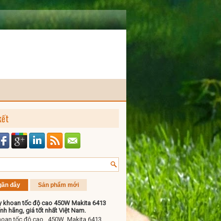
kết
gần đây
Sản phẩm mới
 khoan tốc độ cao 450W Makita 6413
nh hãng, giá tốt nhất Việt Nam.
hoan tốc độ cao 450W Makita 6413