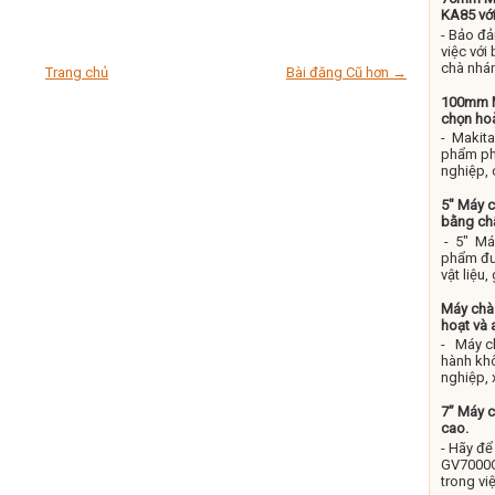
KA85 với
- Bảo đả
việc với
chà nhám
Trang chủ
Bài đăng Cũ hơn →
100mm Má
chọn ho
- Makita 
phẩm ph
nghiệp, 
5" Máy 
bằng chấ
- 5" Má
phẩm đư
vật liệu,
Máy chà 
hoạt và 
- Máy c
hành khô
nghiệp, 
7” Máy 
cao.
- Hãy đ
GV7000C 
trong việ